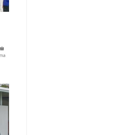
 🏫
ima